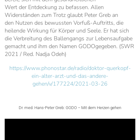
Wert der Entdeckung zu befassen. Allen
Widerständen zum Trotz glaubt Peter Greb an
den Nutzen des bewussten Vorfuß-Auftritts, die
heilende Wirkung für Körper und Seele. Er hat sich
die Verbreitung des Ballengangs zur Lebensaufgabe
gemacht und ihm den Namen GODOgegeben. (SWR
2021 / Red. Nadja Odeh)
https://www.phonostar.de/radio/doktor-querkopf-
ein-alter-arzt-und-das-andere-
gehen/v/177224/2021-03-26
Dr. med. Hans-Peter Greb: GODO – Mit dem Herzen gehen