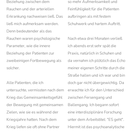
Beziehung zwischen dem
so mehr Aufmerksamkeit und
Rauchen und der arteriellen
Feinfühligkeit für die Patienten
Erkrankung nachweisen ließ. Das
aufbringen als mit festem
ließ mich aufmerksam werden.
Schuhwerk und hartem Auftritt.
Denn bedeutender als das
Rauchen waren psychologische
Nach etwa drei Monaten verließ
Parameter, wie die innere
ich abends erst sehr spät die
Beziehung der Patienten zur
Praxis, natürlich in Schuhen und
zweibeinigen Fortbewegung als
da vernahm ich plötzlich das Echo
solcher.
meiner eigenen Schritte durch die
Straße hallen und ich war und bin
Alle Patienten, die ich
doch gar nicht übergewichtig. Da
untersuchte, vermissten nach dem
erwachte ich für den Unterschied
Krieg das Gemeinsamkeitsgefühl
zwischen Fersengang und
der Bewegung mit gemeinsamen
Ballengang. Ich begann sofort
Zielen, wie sie es während der
eine interdisziplinäre Forschung
Kriegsjahre hatten. Nach dem
unter dem Arbeitstitel: "ES geht".
Krieg liefen sie oft ohne Partner
Hiermit ist das psychoanalytische