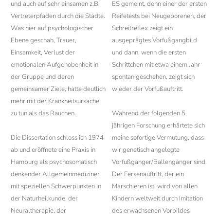
und auch auf sehr einsamen z.B.
ES gemeint, denn einer der ersten
Vertreterpfaden durch die Städte.
Reifetests bei Neugeborenen, der
Was hier auf psychologischer
Schreitreflex zeigt ein
Ebene geschah, Trauer,
ausgeprägtes Vorfußgangbild
Einsamkeit, Verlust der
und dann, wenn die ersten
emotionalen Aufgehobenheit in
Schrittchen mit etwa einem Jahr
der Gruppe und deren
spontan geschehen, zeigt sich
gemeinsamer Ziele, hatte deutlich
wieder der Vorfußauftritt.
mehr mit der Krankheitsursache
zu tun als das Rauchen.
Während der folgenden 5
jährigen Forschung erhärtete sich
Die Dissertation schloss ich 1974
meine sofortige Vermutung, dass
ab und eröffnete eine Praxis in
wir genetisch angelegte
Hamburg als psychosomatisch
Vorfußgänger/Ballengänger sind.
denkender Allgemeinmediziner
Der Fersenauftritt, der ein
mit speziellen Schwerpunkten in
Marschieren ist, wird von allen
der Naturheilkunde, der
Kindern weltweit durch Imitation
Neuraltherapie, der
des erwachsenen Vorbildes