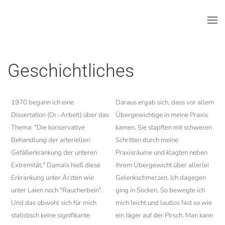
Skip to main content
Geschichtliches
1970 begann ich eine
Daraus ergab sich, dass vor allem
Dissertation (Dr.-Arbeit) über das
Übergewichtige in meine Praxis
Thema: "Die konservative
kamen. Sie stapften mit schweren
Behandlung der arteriellen
Schritten durch meine
Gefäßerkrankung der unteren
Praxisräume und klagten neben
Extremität." Damals hieß diese
ihrem Übergewicht über allerlei
Erkrankung unter Ärzten wie
Gelenkschmerzen. Ich dagegen
unter Laien noch "Raucherbein".
ging in Socken. So bewegte ich
Und das obwohl sich für mich
mich leicht und lautlos fast so wie
statistisch keine signifikante
ein Jäger auf der Pirsch. Man kann