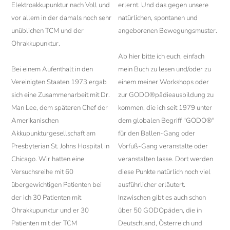
Elektroakkupunktur nach Voll und
erlernt. Und das gegen unsere
vor allem in der damals noch sehr
natürlichen, spontanen und
unüblichen TCM und der
angeborenen Bewegungsmuster.
Ohrakkupunktur.
Ab hier bitte ich euch, einfach
Bei einem Aufenthalt in den
mein Buch zu lesen und/oder zu
Vereinigten Staaten 1973 ergab
einem meiner Workshops oder
sich eine Zusammenarbeit mit Dr.
zur GODO®pädieausbildung zu
Man Lee, dem späteren Chef der
kommen, die ich seit 1979 unter
Amerikanischen
dem globalen Begriff "GODO®"
Akkupunkturgesellschaft am
für den Ballen-Gang oder
Presbyterian St. Johns Hospital in
Vorfuß-Gang veranstalte oder
Chicago. Wir hatten eine
veranstalten lasse. Dort werden
Versuchsreihe mit 60
diese Punkte natürlich noch viel
übergewichtigen Patienten bei
ausführlicher erläutert.
der ich 30 Patienten mit
Inzwischen gibt es auch schon
Ohrakkupunktur und er 30
über 50 GODOpäden, die in
Patienten mit der TCM
Deutschland, Österreich und